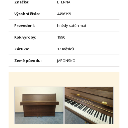
Značka:
ETERNA
Výrobní číslo:
4456395
Provedení:
hnědý satén mat
Rok výroby:
1990
Záruka:
12 měsíců
Země původu:
JAPONSKO