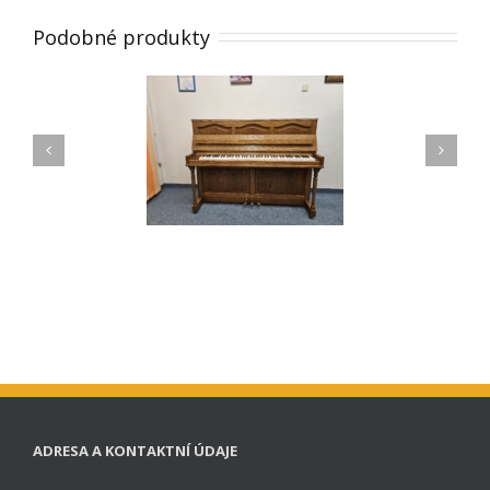
Podobné produkty
Pianino SOLTON
Pianino DIETMANN
ADRESA A KONTAKTNÍ ÚDAJE