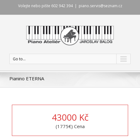
Volejte nebo pište 602 942 394
|
piano.servis@seznam.cz
Go to...
Pianino ETERNA
43000
Kč
(1775€) Cena